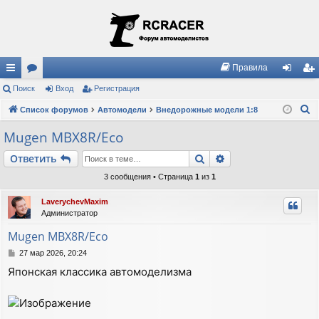
Правила
с
Поиск
ор
Вход
Регистрация
хо
ег
П
ы
Список форумов
ум
Автомодели
Внедорожные модели 1:8
д
ис
о
лк
ы
тр
Mugen MBX8R/Eco
и
и
ац
Поиск
Расширенный пои
Ответить
с
к
ия
3 сообщения • Страница
1
из
1
LaverychevMaxim
Администратор
Mugen MBX8R/Eco
С
27 мар 2026, 20:24
о
Японская классика автомоделизма
о
б
щ
е