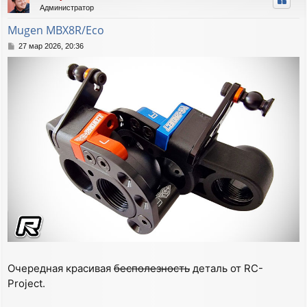
Администратор
у
т
Mugen MBX8R/Eco
ь
С
27 мар 2026, 20:36
с
о
я
о
к
б
н
щ
а
е
ч
н
а
и
е
л
у
Очередная красивая
бесполезность
деталь от RC-
Project.