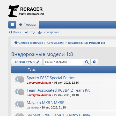
Форумы
с
Поиск
Вход
Регистрация
ы
Список форумов
Автомодели
Внедорожные модели 1:8
лк
Внедорожные модели 1:8
и
Поиск
Расширен
Новая тема
Темы
Sparko F8SE Special Edition
LaverychevMaxim
»
03 июн 2026, 12:36
Team Associated RC8B4.2 Team Kit
LaverychevMaxim
»
27 май 2026, 10:18
Mayako MX8 \ MX8E
Larinberg
»
10 апр 2026, 21:18
Serpent SRX8 Gen4 1:8 Nitro Buggy