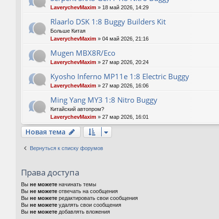
LaverychevMaxim
»
18 май 2026, 14:29
Rlaarlo DSK 1:8 Buggy Builders Kit
Больше Китая
LaverychevMaxim
»
04 май 2026, 21:16
Mugen MBX8R/Eco
LaverychevMaxim
»
27 мар 2026, 20:24
Kyosho Inferno MP11e 1:8 Electric Buggy
LaverychevMaxim
»
27 мар 2026, 16:06
Ming Yang MY3 1:8 Nitro Buggy
Китайский автопром?
LaverychevMaxim
»
27 мар 2026, 16:01
Новая тема
Вернуться к списку форумов
Права доступа
Вы
не можете
начинать темы
Вы
не можете
отвечать на сообщения
Вы
не можете
редактировать свои сообщения
Вы
не можете
удалять свои сообщения
Вы
не можете
добавлять вложения