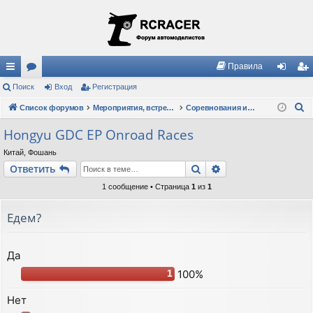
Правила
с
Поиск
ор
Вход
Регистрация
хо
ег
П
ы
Список форумов
ум
Мероприятия, встречи, клубы, правила
Соревнования и Кубки
д
ис
о
лк
ы
тр
Hongyu GDC EP Onroad Races
и
и
ац
Китай, Фошань
с
Поиск
Расширенный пои
Ответить
к
ия
1 сообщение • Страница
1
из
1
Едем?
Да
100%
1
Нет