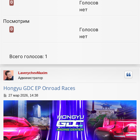
Голосов
0
нет
Посмотрим
Голосов
0
нет
Всего голосов:
1
LaverychevMaxim
Администратор
Hongyu GDC EP Onroad Races
С
27 мар 2026, 14:38
о
о
б
щ
е
н
и
е