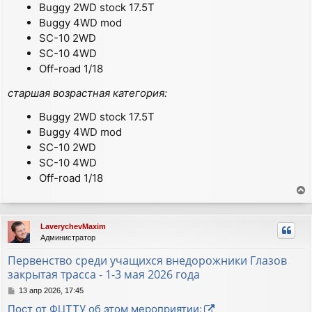
Buggy 2WD stock 17.5T
Buggy 4WD mod
SC-10 2WD
SC-10 4WD
Off-road 1/18
старшая возрастная категория:
Buggy 2WD stock 17.5T
Buggy 4WD mod
SC-10 2WD
SC-10 4WD
Off-road 1/18
е
р
LaverychevMaxim
н
Администратор
у
т
Первенство среди учащихся внедорожники Глазов
ь
закрытая трасса - 1-3 мая 2026 года
с
С
я
13 апр 2026, 17:45
о
к
Пост от ФЦТТУ об этом мероприятии:
о