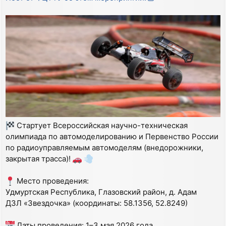
н
б
а
щ
ч
е
а
н
л
и
у
е
Стартует Всероссийская научно-техническая
олимпиада по автомоделированию и Первенство России
по радиоуправляемым автомоделям (внедорожники,
закрытая трасса)!
Место проведения:
Удмуртская Республика, Глазовский район, д. Адам
ДЗЛ «Звездочка» (координаты: 58.1356, 52.8249)
Даты проведения: 1–3 мая 2026 года.