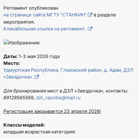
б
щ
Регламент опубликован
е
на странице сайта МГТУ "СТАНКИН"
в разделе
н
и
мероприятия.
е
Кликабельная ссылка на регламент.
Даты:
1-3 мая 2026 года
Место:
Удмуртская Республика, Глазовский район, д. Адам, ДЗЛ
«Звездочка».
Для бронирования мест в ДЗЛ «Звездочка», контакты:
89128565569,
dzl_razvitie@mail.ru
Регистрация закрывается 23 апреля 2026!
Классы моделей:
младшая возрастная категория: