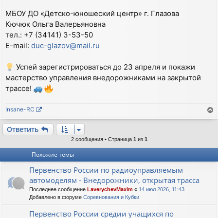
МБОУ ДО «Детско-юношеский центр» г. Глазова
Кючюк Ольга Валерьяновна
тел.: +7 (34141) 3-53-50
E-mail:
duc-glazov@mail.ru
Успей зарегистрироваться до 23 апреля и покажи
мастерство управления внедорожниками на закрытой
трассе!
Insane-RC
е
р
Ответить
н
2 сообщения • Страница
1
из
1
у
Похожие темы
т
ь
Первенство России по радиоуправляемым
с
автомоделям - Внедорожники, открытая трасса
я
к
Последнее сообщение
LaverychevMaxim
«
14 июл 2026, 11:43
Добавлено в форуме
Соревнования и Кубки
н
а
Первенство России средии учащихся по
ч