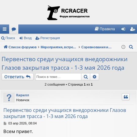
Правила
с
Поиск
ор
Вход
Регистрация
хо
ег
П
ы
Список форумов
ум
Мероприятия, встречи, клубы, правила
Соревнования и Кубки
д
ис
о
лк
ы
тр
Первенство среди учащихся внедорожники
и
Глазов закрытая трасса - 1-3 мая 2026 года
и
ац
с
к
ия
Поиск
Расширенный пои
Ответить
2 сообщения • Страница
1
из
1
Кирилл
Новичок
Первенство среди учащихся внедорожники Глазов
закрытая трасса - 1-3 мая 2026 года
С
03 апр 2026, 08:04
о
Всем привет.
о