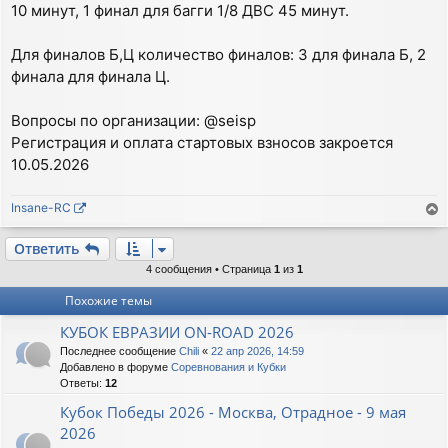
10 минут, 1 финал для багги 1/8 ДВС 45 минут.
Для финалов Б,Ц количество финалов: 3 для финала Б, 2
финала для финала Ц.
Вопросы по организации: @seisp
Регистрация и оплата стартовых взносов закроется
10.05.2026
Insane-RC
е
р
Ответить
н
4 сообщения • Страница
1
из
1
у
Похожие темы
т
ь
КУБОК ЕВРАЗИИ ON-ROAD 2026
с
Последнее сообщение
Chili
«
22 апр 2026, 14:59
я
Добавлено в форуме
Соревнования и Кубки
к
Ответы:
12
н
а
Кубок Победы 2026 - Москва, Отрадное - 9 мая
ч
2026
а