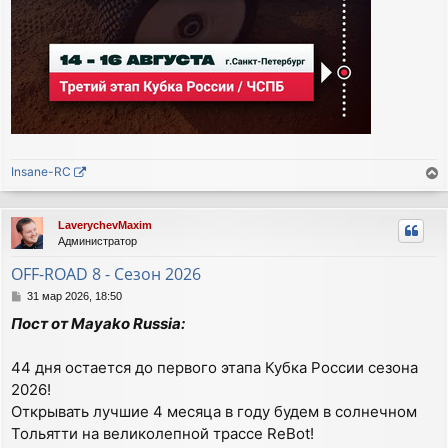
Insane-RC
е
р
LaverychevMaxim
н
Администратор
у
т
OFF-ROAD 8 - Сезон 2026
ь
С
31 мар 2026, 18:50
с
о
я
Пост от Mayako Russia:
о
к
б
н
щ
44 дня остается до первого этапа Кубка России сезона
а
е
2026!
ч
н
а
и
Открывать лучшие 4 месяца в году будем в солнечном
е
л
Тольятти на великолепной трассе ReBot!
у