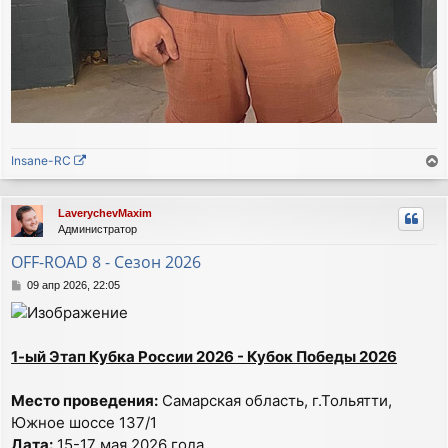
Insane-RC
е
р
LaverychevMaxim
н
Администратор
у
т
OFF-ROAD 8 - Сезон 2026
ь
С
09 апр 2026, 22:05
с
о
я
о
к
б
н
щ
1-ый Этап Кубка России 2026 - Кубок Победы 2026
а
е
ч
н
а
и
Место проведения:
Самарская область, г.Тольятти,
е
л
Южное шоссе 137/1
у
Дата:
15-17 мая 2026 года