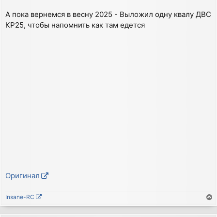
А пока вернемся в весну 2025 - Выложил одну квалу ДВС
КР25, чтобы напомнить как там едется
Оригинал
Insane-RC
е
р