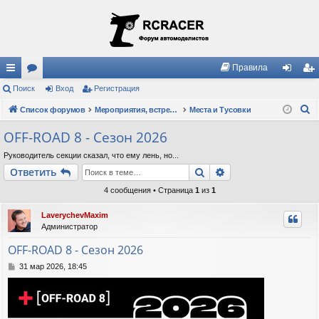
Правила
с
Поиск
ор
Вход
Регистрация
хо
ег
П
ы
Список форумов
ум
Мероприятия, встречи, клубы, правила
Места и Тусовки
д
ис
о
лк
ы
тр
OFF-ROAD 8 - Сезон 2026
и
и
ац
Руководитель секции сказал, что ему лень, но...
с
Поиск
Расширенный пои
Ответить
к
ия
4 сообщения • Страница
1
из
1
LaverychevMaxim
Администратор
OFF-ROAD 8 - Сезон 2026
С
31 мар 2026, 18:45
о
о
б
щ