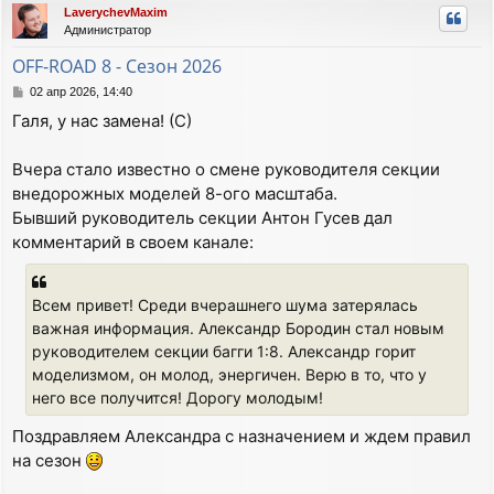
LaverychevMaxim
н
Администратор
у
т
OFF-ROAD 8 - Сезон 2026
ь
С
02 апр 2026, 14:40
с
о
я
Галя, у нас замена! (С)
о
к
б
н
щ
Вчера стало известно о смене руководителя секции
а
е
внедорожных моделей 8-ого масштаба.
ч
н
а
и
Бывший руководитель секции Антон Гусев дал
е
л
комментарий в своем канале:
у
Всем привет! Среди вчерашнего шума затерялась
важная информация. Александр Бородин стал новым
руководителем секции багги 1:8. Александр горит
моделизмом, он молод, энергичен. Верю в то, что у
него все получится! Дорогу молодым!
Поздравляем Александра с назначением и ждем правил
на сезон