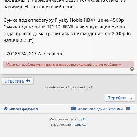
н
и
наличия. На сегодняшний день:
е
Сумка под аппаратуру Flysky Noble NB4+ цена 4500р
Сумки под модели TC-10 !!!БУ!!! в эксплуатации около
года, просто дома хранились в них модели - по 2000р (в
наличии 2шт)
+79265242317 Александр.
У вас нет необходимых прав для просмотра вложений в этом сообщении.
е
р
Ответить
н
1 сообщение • Страница
1
из
1
у
т
Перейти
ь
с
Список форумов
Связаться с администрацией
я
к
Работает на базе
phpBB
н
Разработано
InsaneRC
а
ч