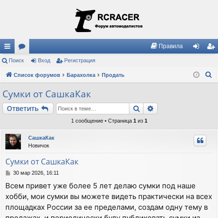
Правила
с
Поиск
ор
Вход
Регистрация
хо
ег
П
ы
Список форумов
ум
Барахолка
Продать
д
ис
о
лк
ы
тр
Сумки от СашкаКак
и
и
ац
Поиск
Расширенный пои
Ответить
с
к
ия
1 сообщение • Страница
1
из
1
СашкаКак
Новичок
Сумки от СашкаКак
С
30 мар 2026, 16:11
о
Всем привет уже более 5 лет делаю сумки под наше
о
хобби, мои сумки вы можете видеть практически на всех
б
щ
площадках России за ее пределами, создам одну тему в
е
продажах, и периодически буду публиковать сумки из