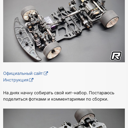
е
н
и
е
Официальный сайт
Инструкция
На днях начну собирать свой кит-набор. Постараюсь
поделиться фотками и комментариями по сборки.