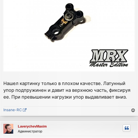
ч
н
а
и
е
л
у
Нашел картинку только в плохом качестве. Латунный
упор подпружинен и давит на верхнюю часть, фиксируя
ее. При превышении нагрузки упор выдавливает вниз.
Insane-RC
е
р
LaverychevMaxim
н
Администратор
у
т