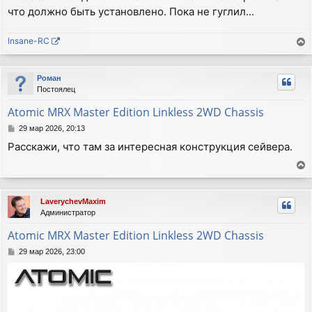
что должно быть установлено. Пока не гуглил...
Insane-RC
е
р
Роман
н
Постоялец
у
т
Atomic MRX Master Edition Linkless 2WD Chassis
ь
С
29 мар 2026, 20:13
с
о
я
Расскажи, что там за интересная конструкция сейвера.
о
к
б
н
щ
е
а
е
р
ч
н
LaverychevMaxim
н
а
и
Администратор
у
е
л
т
у
Atomic MRX Master Edition Linkless 2WD Chassis
ь
С
29 мар 2026, 23:00
с
о
я
о
к
б
н
щ
а
е