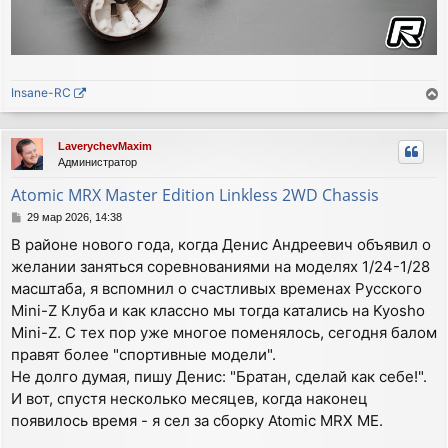
Insane-RC
е
р
LaverychevMaxim
н
Администратор
у
т
Atomic MRX Master Edition Linkless 2WD Chassis
ь
С
29 мар 2026, 14:38
с
о
я
В районе нового года, когда Денис Андреевич объявил о
о
к
желании заняться соревнованиями на моделях 1/24-1/28
б
н
щ
масштаба, я вспомнил о счастливых временах Русского
а
е
Mini-Z Клуба и как классно мы тогда катались на Kyosho
ч
н
а
и
Mini-Z. С тех пор уже многое поменялось, сегодня балом
е
л
правят более "спортивные модели".
у
Не долго думая, пишу Денис: "Братан, сделай как себе!".
И вот, спустя несколько месяцев, когда наконец
появилось время - я сел за сборку Atomic MRX ME.