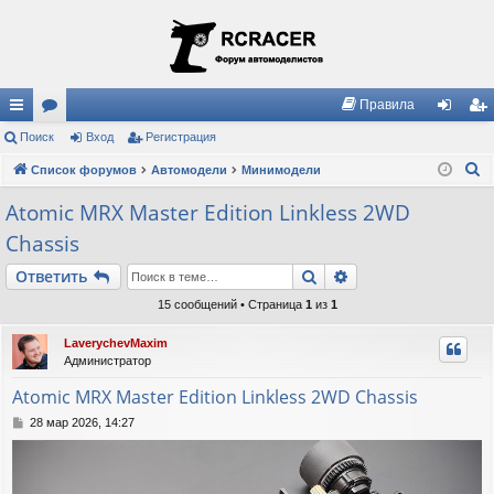
Правила
с
Поиск
ор
Вход
Регистрация
хо
ег
П
ы
Список форумов
ум
Автомодели
Минимодели
д
ис
о
лк
ы
тр
Atomic MRX Master Edition Linkless 2WD
и
Chassis
и
ац
с
к
ия
Поиск
Расширенный пои
Ответить
15 сообщений • Страница
1
из
1
LaverychevMaxim
Администратор
Atomic MRX Master Edition Linkless 2WD Chassis
С
28 мар 2026, 14:27
о
о
б
щ