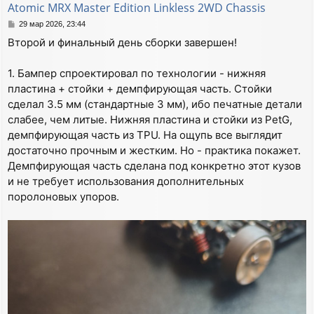
Atomic MRX Master Edition Linkless 2WD Chassis
ь
С
29 мар 2026, 23:44
с
о
я
Второй и финальный день сборки завершен!
о
к
б
н
щ
1. Бампер спроектировал по технологии - нижняя
а
е
пластина + стойки + демпфирующая часть. Стойки
ч
н
а
и
сделал 3.5 мм (стандартные 3 мм), ибо печатные детали
е
л
слабее, чем литые. Нижняя пластина и стойки из PetG,
у
демпфирующая часть из TPU. На ощупь все выглядит
достаточно прочным и жестким. Но - практика покажет.
Демпфирующая часть сделана под конкретно этот кузов
и не требует использования дополнительных
поролоновых упоров.