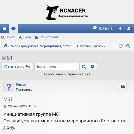
Правила
с
Поиск
ор
Вход
Регистрация
хо
ег
П
ы
Список форумов
ум
Мероприятия, встречи, клубы, правила
Места и Тусовки
д
ис
о
лк
ы
тр
М61
и
и
ац
Поиск
Расширенный пои
Ответить
с
к
ия
4 сообщения • Страница
1
из
1
Роман
Постоялец
М61
С
28 мар 2026, 11:32
о
Инициативная группа М61.
о
Организуем автомодельные мероприятия в Ростове-на-
б
щ
Дону.
е