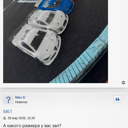
е
р
Mike D
н
Новичок
у
т
М61
ь
С
28 мар 2026, 15:26
с
о
я
А какого размера у вас зал?
о