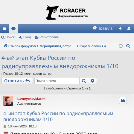
Правила
с
Поиск
ор
Вход
Регистрация
хо
ег
П
ы
Список форумов
ум
Мероприятия, встречи, клубы, правила
Соревнования и Кубки
д
ис
о
лк
ы
тр
4-ый этап Кубка России по
и
радиоуправляемым внедорожникам 1/10
и
ац
с
к
ия
г.Глазов 10-12 июля, ковер астро
Поиск
Расширенный пои
Ответить
1 сообщение • Страница
1
из
1
LaverychevMaxim
Администратор
4-ый этап Кубка России по радиоуправляемым
внедорожникам 1/10
С
18 июн 2026, 18:13
о