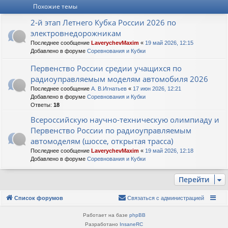
Похожие темы
т
ь
2-й этап Летнего Кубка России 2026 по
с
электровнедорожникам
я
к
Последнее сообщение
LaverychevMaxim
«
19 май 2026, 12:15
Добавлено в форуме
Соревнования и Кубки
н
а
Первенство России средии учащихся по
ч
радиоуправляемым моделям автомобиля 2026
а
л
Последнее сообщение
А. В.Игнатьев
«
17 июн 2026, 12:21
Добавлено в форуме
Соревнования и Кубки
у
Ответы:
18
Всероссийскую научно-техническую олимпиаду и
Первенство России по радиоуправляемым
автомоделям (шоссе, открытая трасса)
Последнее сообщение
LaverychevMaxim
«
19 май 2026, 12:18
Добавлено в форуме
Соревнования и Кубки
Перейти
Список форумов
Связаться с администрацией
Работает на базе
phpBB
Разработано
InsaneRC