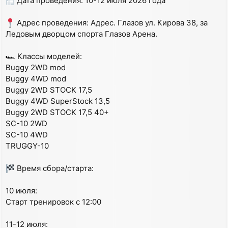
Дата проведения: 10-12 июля 2026 года
о
б
щ
Адрес проведения: Адрес. Глазов ул. Кирова 38, за
е
Ледовым дворцом спорта Глазов Арена.
н
и
е
🏎 Классы моделей:
Buggy 2WD mod
Buggy 4WD mod
Buggy 2WD STOCK 17,5
Buggy 4WD SuperStock 13,5
Buggy 2WD STOCK 17,5 40+
SC-10 2WD
SC-10 4WD
TRUGGY-10
Время сбора/старта:
10 июля:
Старт тренировок с 12:00
11-12 июля: