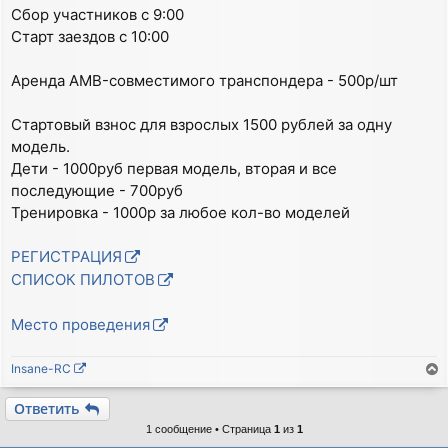
Сбор участников с 9:00
Старт заездов с 10:00
Аренда AMB-совместимого транспондера - 500р/шт
Стартовый взнос для взрослых 1500 рублей за одну
модель.
Дети - 1000руб первая модель, вторая и все
последующие - 700руб
Тренировка - 1000р за любое кол-во моделей
РЕГИСТРАЦИЯ
СПИСОК ПИЛОТОВ
Место проведения
Insane-RC
е
р
Ответить
н
1 сообщение • Страница
1
из
1
у