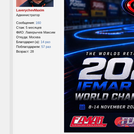
е
н
LaverychevMaxim
и
Администратор
е
Сообщения:
160
Стаж:
5 месяцев
ФИО:
Лаверычев Максим
Откуда:
Москва
Благодарил (а):
14 раз
Поблагодарили:
57 раз
Возраст:
28