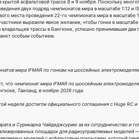
а крытой асфальтовой трассе 8 и 9 ноября. Поскольку мно
ведения двух подряд чемпионатов мира в масштабе 1:12 и I
ого места проведения 22-го чемпионата мира в масштабе 1
астники выразили явное желание, чтобы гонки в масштабе 
 владельцев трассы в Бангкоке, успешно принимавшая два
танет особым событием.
атов мира IFMAR по гонкам на шоссейных электромоделях ма
т, что чемпионат мира IFMAR по шоссейным электромоделям
нгкоке, Таиланд, в ноябре 2026 года.
той неделе достигли официального соглашения с Huge RC и
рата и Сурикарна Чайдеджсурию за их сотрудничество и гот
иализированных площадок для радиоуправляемых моделей —
авляемых моделей с асфальтовым покрытием, который ране