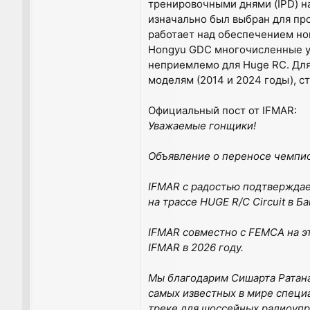
тренировочными днями (IPD) н
изначально был выбран для про
работает над обеспечением нов
Hongyu GDC многочисленные уч
неприемлемо для Huge RC. Для
моделям (2014 и 2024 годы), с
Официальный пост от IFMAR:
Уважаемые гонщики!
Объявление о переносе чемпион
IFMAR с радостью подтверждае
на трассе HUGE R/C Circuit в Ба
IFMAR совместно с FEMCA на э
IFMAR в 2026 году.
Мы благодарим Сишарта Ратана
самых известных в мире спец
треке для шоссейных радиоупр