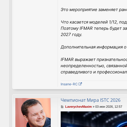
Это мероприятие заменяет ран
Что касается моделей 1/12, п
Поэтому IFMAR теперь будет з
2027 году.
Дополнительная информация о ч
IFMAR выражает признательнос
неопределенностью, связанно
справедливого и профессионал
Insane-RC
Чемпионат Мира ISTC 2026
С
LaverychevMaxim
»
03 июн 2026, 12:57
о
о
б
щ