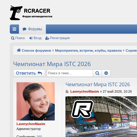
Форумы
с
Поиск
Вход
Регистрация
ы
Список форумов
Мероприятия, встречи, клубы, правила
Сорев
лк
Чемпионат Мира ISTC 2026
и
Поиск
Расширенны
Ответить
Чемпионат Мира ISTC 2026
С
LaverychevMaxim
»
27 май 2026, 10:26
о
о
б
щ
е
н
LaverychevMaxim
и
Администратор
е
Сообщения:
160