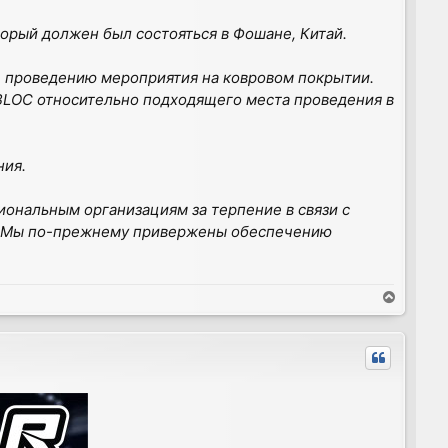
орый должен был состояться в Фошане, Китай.
е проведению мероприятия на ковровом покрытии.
 BLOC относительно подходящего места проведения в
ния.
ональным организациям за терпение в связи с
е. Мы по-прежнему привержены обеспечению
В
е
р
н
у
т
ь
с
я