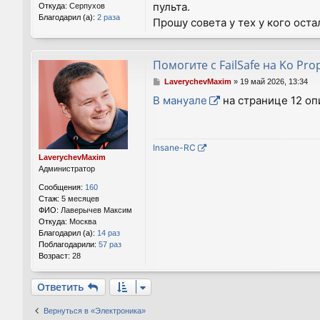
пульта.
Откуда:
Серпухов
Благодарил (а):
2 раза
Прошу совета у тех у кого оста
Помогите с FailSafe на Ko Pro
С
LaverychevMaxim
»
19 май 2026, 13:34
о
В мануале
на странице 12 оп
о
б
щ
е
Insane-RC
н
LaverychevMaxim
и
Администратор
е
Сообщения:
160
Стаж:
5 месяцев
ФИО:
Лаверычев Максим
Откуда:
Москва
Благодарил (а):
14 раз
Поблагодарили:
57 раз
Возраст:
28
Ответить
Вернуться в «Электроника»