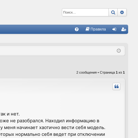
Поиск
Расши
С
Правила
FA
хо
ег
Q
д
ис
тр
ац
2 сообщения • Страница
1
из
1
ия
ак и нет.
 тоже не разобрался. Находил информацию в
 у меня начинает хаотично вести себя модель.
которых нормально себя ведет при отключении