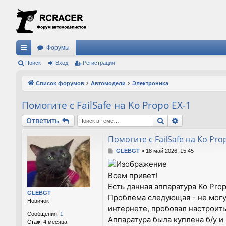
Форумы
с
Поиск
Вход
Регистрация
ы
Список форумов
Автомодели
Электроника
лк
Помогите с FailSafe на Ko Propo EX-1
и
Поиск
Расширенны
Ответить
Помогите с FailSafe на Ko Pro
С
GLEBGT
»
18 май 2026, 15:45
о
о
Всем привет!
б
щ
Есть данная аппаратура Ko Prop
е
GLEBGT
Проблема следующая - не могу 
н
Новичок
и
интернете, пробовал настроить
Сообщения:
1
е
Аппаратура была куплена б/у и
Стаж:
4 месяца